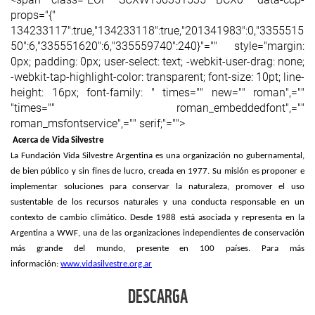
props="{"
134233117":true,"134233118":true,"201341983":0,"3355515
50":6,"335551620":6,"335559740":240}"="" style="margin:
0px; padding: 0px; user-select: text; -webkit-user-drag: none;
-webkit-tap-highlight-color: transparent; font-size: 10pt; line-
height: 16px; font-family: " times="" new="" roman",=""
"times="" roman_embeddedfont",=""
roman_msfontservice",="" serif;"="">
Acerca de Vida Silvestre
La Fundación Vida Silvestre Argentina es una organización no gubernamental,
de bien público y sin fines de lucro, creada en 1977. Su misión es proponer e
implementar soluciones para conservar la naturaleza, promover el uso
sustentable de los recursos naturales y una conducta responsable en un
contexto de
cambio climático. Desde 1988 está asociada y representa en la
Argentina a WWF, una de las organizaciones independientes de conservación
más grande del mundo, presente en 100 países. Para más
información:
www.vidasilvestre.org.ar
DESCARGA