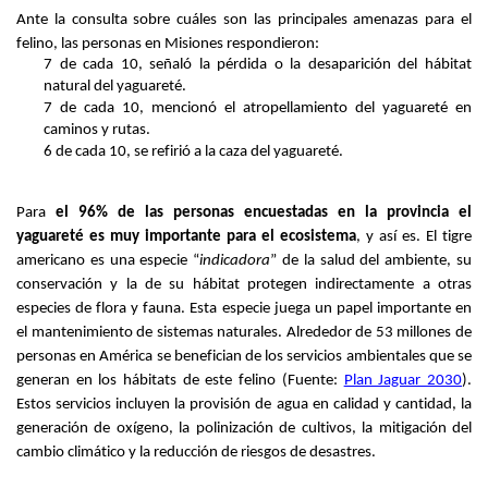
Ante la consulta sobre cuáles son las principales amenazas para el
felino
,
las personas en Misiones respondieron:
7 de cada 10
,
señaló la pérdida o la desaparición del hábitat
natural del yaguareté.
7 de cada 10
,
mencionó el atropellamiento del yaguareté en
caminos y rutas.
6 de cada 10
,
se refirió a la caza del yaguareté.
Para
el 96% de las personas encuesta
da
s en la provincia el
yaguareté es muy importante para el ecosistema
, y así es
. El tigre
americano
es una especie “
indicadora
” de la salud del ambiente, su
conservación y la de su hábitat protegen indirectamente a otras
especies de flora y fauna. Esta especie juega un papel importante en
el mantenimiento de sistemas naturales. Alrededor de 53 millones de
personas en América se benefician de los servicios ambientales que se
generan en los hábitats de este felino
(
Fuente:
Plan Jaguar 2030
)
.
Estos servicios incluyen la provisión de agua en calidad y cantidad, la
generación de oxígeno, la polinización de cultivos, la mitigación del
cambio climático y la reducción de riesgos de desastres.