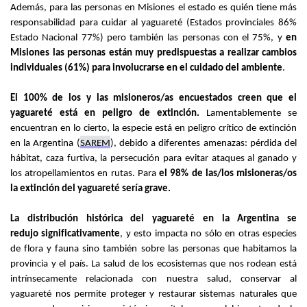
Además
, para las personas en Misiones el estado es quién
tiene
más
responsabilidad
para cuidar al yaguareté (Estados provinciales 86%
Estado Nacional 77%) pero también las personas con el 75%, y
en
Misiones
las personas están muy predispuestas a realizar cambios
individuales (61%) para involucrarse en el cuidado del ambiente
.
El 100% de los y las misioneros/as
encuestados
creen que el
yaguareté
está
en peligro de extinción
.
L
amentablemente se
encuentra
n
en lo cierto
,
la especie
está
en peligro crítico de extinción
en la Argentina (
SAREM
), debido a diferentes amenazas: pérdida del
hábitat, caza
furtiva
, la persecución para evitar ataques al ganado y
los atropellamientos en rutas.
Para
el 98% de las/los misioneras/os
la extinción del yaguareté sería grave.
La distribución histórica del yaguareté en la Argentina se
redu
jo
significativamente
, y esto impacta no sólo en otras especies
de flora y fauna sino también sobre las personas que habitamos
la
provincia y
el país. La salud de los ecosistemas que nos rodean está
intrínsecamente relacionada
con nuestra salud, conservar al
yaguareté nos permite proteger y restaurar sistemas naturales que