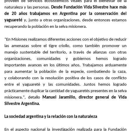
proveen de servicios ecosistémicos vitales para el bienestar de la
naturaleza y las personas.
Desde Fundación Vida Silvestre hace más
de 20 años trabajamos en Argentina por la conservación del
yaguareté
y, junto a otras organizaciones, desde entonces estamos
recuperando la población en la selva
misionera
.
“
En Misiones realizamos diferentes
acciones
con el objetivo de reducir
las amenazas sobre el tigre criollo, como también promover un
manejo
sustentable
del territorio, a través de alianzas
con
otras
organizaciones, comunidades y gobiernos hemos logrado
importantes avances en los últimos años. Trabajamos arduamente
para aumentar la población de la especie, combati
endo
la caza,
y
colaborando con la resolución positiva de
los casos de conflicto
entre el yaguareté y las comunidades
. Juntos hemos logrado
prácticamente duplicar la cantidad de yaguaretés presentes en la selva
misionera.
”,
detallo
Manuel Jaramillo, director general de Vida
Silvestre Argentina.
La sociedad argentina y
la relación con la
naturaleza
En el aspecto nacional l
a investigación realizada para la Fundación