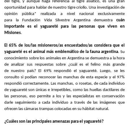
del tigre, y aunque haga referencia al tigre asiático, es una gran
oportunidad para hablar de nuestro tigre criollo.
Una investigación de
opinión pública* realizada a nivel nacional exclusivamente
para
la
Fundación Vida Silvestre
Argentina
demuestra
cuán
importante es el yaguareté para las personas que viven en
Misiones
.
El 65% de los/las misioneros/as
encuestados
/as
considera que el
yaguareté es el animal más emblemático de la fauna argentina
. Su
conocimiento sobre l
os animales en
A
rgentina se demuestra a la hora
de analizar sus respuestas sobre ¿cuál es el felino más grande
de
nuestro
país
?
El 69% respondió el yaguareté. Luego, se les
consulto si podían reconocer las manchas de
esta especie y el 97%
respondió correctamente. Las manchas
, o rosetas,
de cada individuo
de yaguareté son
únicas
e irrepetibles
, como las huellas dactilares de
las personas, eso permite a los y las especialistas en conservación
darle seguimiento a cada individuo a través de
las imágenes que
ofrecen las
cámaras trampas colocadas en su hábitat natural.
¿Cuáles son las principales amenazas para el yaguareté?