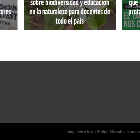
r
sobre biodiversidad y educación
que 
tores
en la naturaleza para docentes de
prot
todo el país
Imágenes y texto © Vida Silvestre, a menos