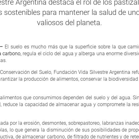
stre Argentina destaca el rol de los pastizal
s sostenibles para mantener la salud de un
valiosos del planeta.
 –
El suelo es mucho más que la superficie sobre la que cami
 carbono,
regula el ciclo del agua y alberga una enorme diver
as.
 Conservación del Suelo, Fundación Vida Silvestre Argentina ref
arantizar la producción de alimentos, conservar la biodiversidad
s alimentos que consumimos dependen del suelo y del agua. Si
, reduce la capacidad de almacenar agua y compromete la resil
tada por la erosión, desmontes, sobrepastoreo, labranzas inadec
olas, lo que genera la disminución de sus posibilidades de propo
ctiva, de almacenar carbono, de filtrado de nutrientes y de r