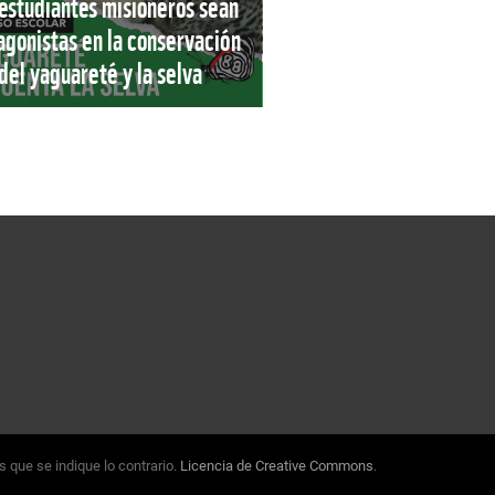
estudiantes misioneros sean
agonistas en la conservación
del yaguareté y la selva
 que se indique lo contrario.
Licencia de Creative Commons
.