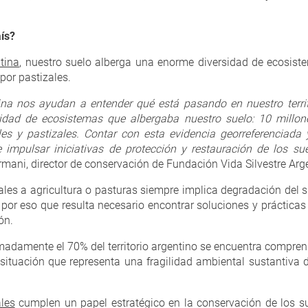
aís?
tina
, nuestro suelo alberga una enorme diversidad de ecosistem
por pastizales.
a nos ayudan a entender qué está pasando en nuestro territo
sidad de ecosistemas que albergaba nuestro suelo: 10 millo
es y pastizales. Contar con esta evidencia georreferenciada 
 impulsar iniciativas de protección y restauración de los s
rmani, director de conservación de Fundación Vida Silvestre Arg
les a agricultura o pasturas siempre implica degradación del s
s por eso que resulta necesario encontrar soluciones y práctic
ón.
adamente el 70% del territorio argentino se encuentra comprendi
ituación que representa una fragilidad ambiental sustantiva de
les
cumplen un papel estratégico en la conservación de los s