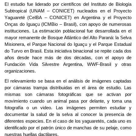
El estudio fue liderado por científicos del Instituto de Biología
Subtropical (UNAM – CONICET) nucleados en el Proyecto
Yaguareté (
CeIBA
– CONICET) en Argentina y el Proyecto
Onças
do
Iguaçu
(
ICMBio
– Brasil), con apoyo de numerosas
instituciones. La estimación poblacional fue desarrollada en el
mayor remanente de Bosque Atlántico del Alto Paraná: la Selva
Misionera, el Parque Nacional do
Iguaçu
y el Parque Estadual
do
Turv
o
en Brasil. Esta iniciativa binacional se repite cada dos
años desde hace más de dos décadas, con el apoyo de
Fundación Vida Silvestre Argentina, WWF-Brasil y otras
organizaciones.
El relevamiento se basa en el análisis de imágenes captadas
por cámaras trampa distribuidas en el área de estudio
.
Las
mismas
son cámaras fotográficas que se activan por
movimiento cuando un animal pasa por delante, y toma una
fotografía o un video. Las imágenes
permiten
estudiar y
documentar la salud de la selva al conocer la presencia de
diferentes especies.
En el caso de los yaguaretés, c
ada
uno
es
identificado
por el patrón único de manchas de su pelaje
, como
nuestras huellas dactilares
.