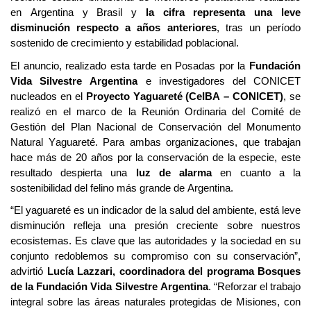
en Argentina y Brasil y
la cifra representa una leve
disminución respecto a años anteriores
, tras un período
sostenido de crecimiento y estabilidad poblacional.
El anuncio, realizado esta tarde en Posadas por
la
Fundación
Vida Silvestre Argentina
e
investigadores del CONICET
nucleados en el
Proyecto Yaguareté (
CeIBA
– CONICET
)
,
se
realizó en el marco de la
Reunión Ordinaria del Comité de
Gestión del Plan Nacional de Conservación del Monumento
Natural Yaguareté
. Para ambas organizaciones, que trabajan
hace más de 20 años por la conservación de la especie, este
resultado despierta una
luz de alarma
en cuanto a la
sostenibilidad del felino más grande de Argentina.
“
El yaguareté es un indicador de la salud del ambiente, está
leve
disminución refleja una presión creciente sobre nuestros
ecosistemas. Es clave que las autoridades y la sociedad en su
conjunto redoble
mos
su compromiso con su conservación
”,
advirtió
Lucía
Lazzari
, coordinadora del programa Bosques
de la Fundación Vida Silvestre Argentina
. “
Reforzar el trabajo
integral sobre las áreas naturales protegidas de Misiones, con