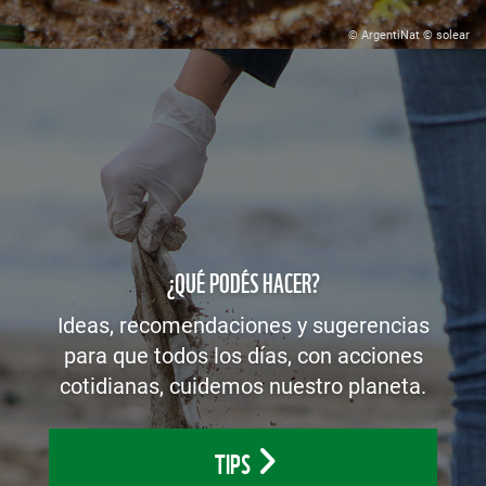
© ArgentiNat © solear
¿QUÉ PODÉS HACER?
Ideas, recomendaciones y sugerencias
para que todos los días, con acciones
cotidianas, cuidemos nuestro planeta.
TIPS