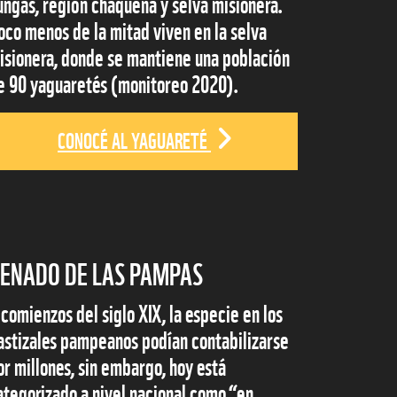
ungas, región chaqueña y selva misionera.
oco menos de la mitad viven en la selva
isionera, donde se mantiene una población
e 90 yaguaretés (monitoreo 2020).
CONOCÉ AL YAGUARETÉ
ENADO DE LAS PAMPAS
 comienzos del siglo XIX, la especie en los
astizales pampeanos podían contabilizarse
or millones, sin embargo, hoy está
ategorizado a nivel nacional como “en