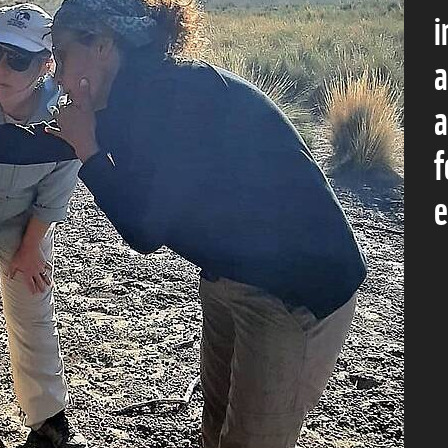
i
a
a
f
e