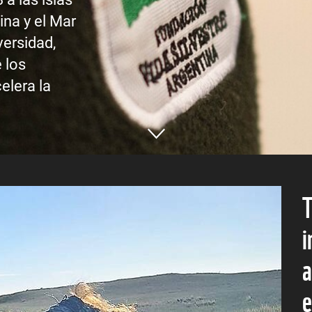
ina y el Mar
versidad,
 los
elera la
T
i
a
e