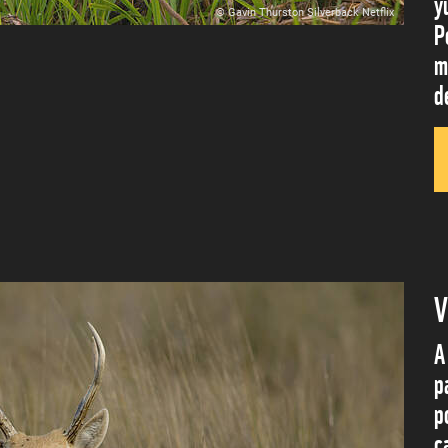
y
© Gavin Thurston Silverback Netflix
P
m
d
V
A
p
p
c