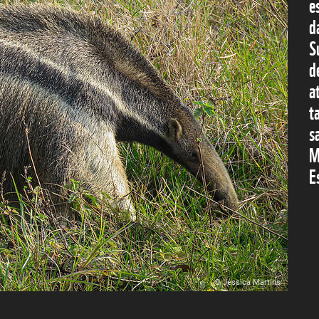
e
d
S
d
a
t
s
M
E
© Jéssica Martins