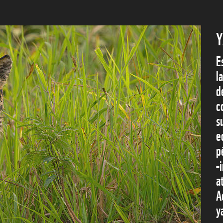
Y
E
l
d
c
s
e
p
-
a
A
y