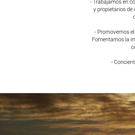
- Trabajamos en co
y propietarios d
- Promovemos el 
Fomentamos la im
c
- Concien