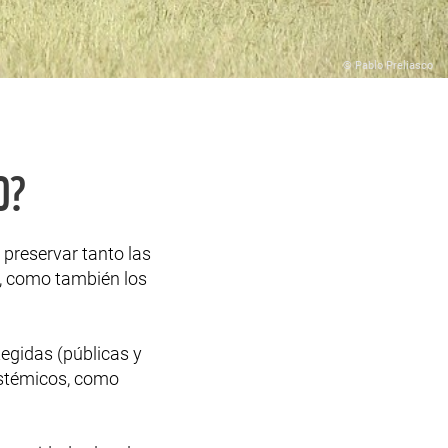
© Pablo Preliasco
O?
 preservar tanto las
d, como también los
tegidas (públicas y
sistémicos, como
.