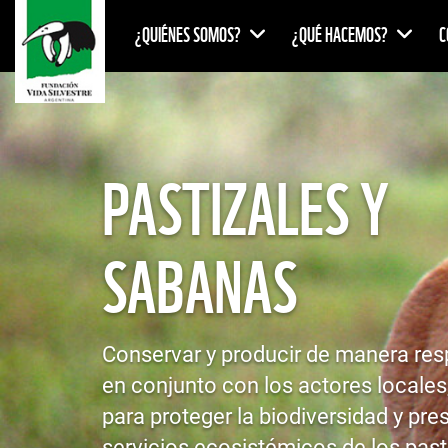
¿QUIÉNES SOMOS?
¿QUÉ HACEMOS?
C
PASTIZALES Y
SABANAS
Conservar y producir de manera res
en conjunto con los actores locales,
para proteger la biodiversidad y pre
servicios ecosistémicos de los past