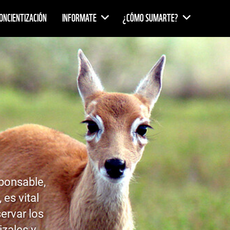
ONCIENTIZACIÓN
INFORMATE
¿CÓMO SUMARTE?
ponsable,
 es vital
servar los
izales y