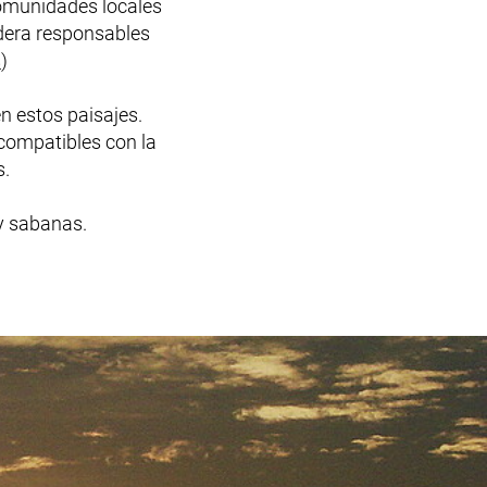
comunidades locales
dera responsables
s
)
n estos paisajes.
ompatibles con la
s.
y sabanas.