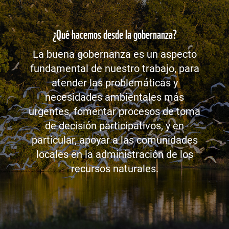
¿Qué hacemos desde la gobernanza?
La buena gobernanza es un aspecto
fundamental de nuestro trabajo, para
atender las problemáticas y
necesidades ambientales más
urgentes, fomentar procesos de toma
de decisión participativos, y en
particular, apoyar a las comunidades
locales en la administración de los
recursos naturales.