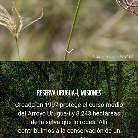
© Jason Houston WWF-US
RESERVA URUGUA-Í, MISIONES
Creada en 1997 protege el curso medio
del Arroyo Urugua-í y 3.243 hectáreas
de la selva que lo rodea. Allí
contribuimos a la conservación de un