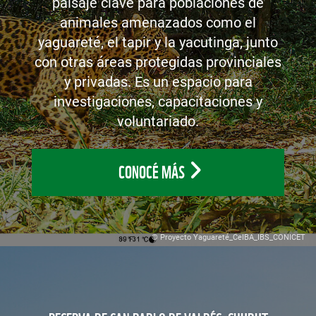
paisaje clave para poblaciones de
animales amenazados como el
yaguareté, el tapir y la yacutinga, junto
con otras áreas protegidas provinciales
y privadas. Es un espacio para
investigaciones, capacitaciones y
voluntariado.
CONOCÉ MÁS
© Proyecto Yaguareté_CeIBA_IBS_CONICET