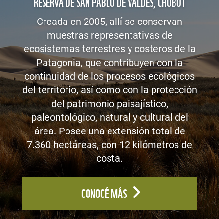
RESERVA DE SAN PABLO DE VALDÉS, CHUBUT
Creada en 2005, allí se conservan
muestras representativas de
ecosistemas terrestres y costeros de la
Patagonia, que contribuyen con la
continuidad de los procesos ecológicos
del territorio, así como con la protección
del patrimonio paisajístico,
paleontológico, natural y cultural del
área. Posee una extensión total de
7.360 hectáreas, con 12 kilómetros de
costa.
CONOCÉ MÁS