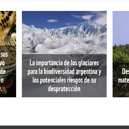
 sus
vo
La importancia de los glaciares
 de
para la biodiversidad argentina y
De
en
los potenciales riesgos de su
mate
y.
desprotección