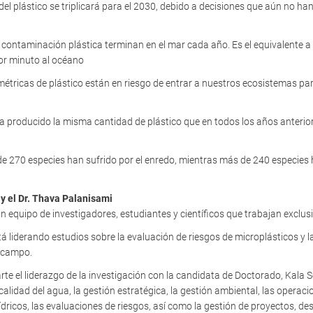
 del plástico se triplicará para el 2030, debido a decisiones que aún no h
 contaminación plástica terminan en el mar cada año. Es el equivalente 
or minuto al océano
étricas de plástico están en riesgo de entrar a nuestros ecosistemas pa
 producido la misma cantidad de plástico que en todos los años anteriore
270 especies han sufrido por el enredo, mientras más de 240 especies h
y el Dr. Thava Palanisami
un equipo de investigadores, estudiantes y científicos que trabajan exclu
stá liderando estudios sobre la evaluación de riesgos de microplásticos y
 campo.
te el liderazgo de la investigación con la candidata de Doctorado, Kala 
 calidad del agua, la gestión estratégica, la gestión ambiental, las operac
ídricos, las evaluaciones de riesgos, así como la gestión de proyectos, de