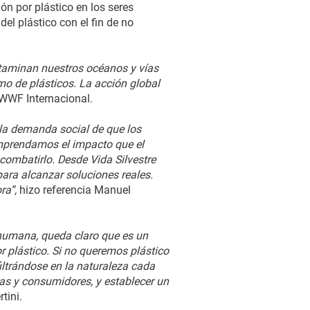
n por plástico en los seres
l plástico con el fin de no
ntaminan nuestros océanos y vías
o de plásticos. La acción global
 WWF Internacional.
n la demanda social de que los
mprendamos el impacto que el
ombatirlo. Desde Vida Silvestre
para alcanzar soluciones reales.
ra”,
hizo referencia Manuel
d humana, queda claro que es un
 plástico. Si no queremos plástico
iltrándose en la naturaleza cada
as y consumidores, y establecer un
tini.