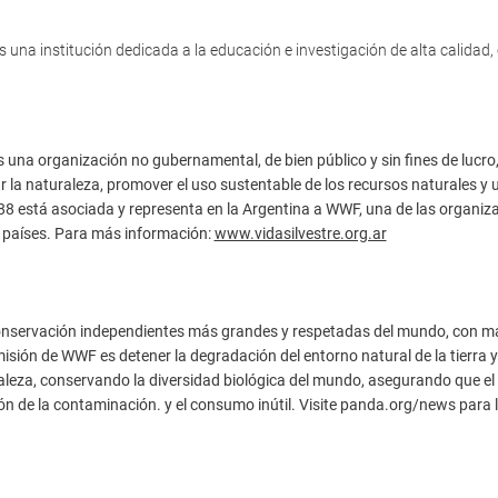
 una institución dedicada a la educación e investigación de alta calidad
s una organización no gubernamental, de bien público y sin fines de lucr
 la naturaleza, promover el uso sustentable de los recursos naturales y
88 está asociada y representa en la Argentina a WWF, una de las organiz
 países. Para más información:
www.vidasilvestre.org.ar
nservación independientes más grandes y respetadas del mundo, con más 
isión de WWF es detener la degradación del entorno natural de la tierra y 
leza, conservando la diversidad biológica del mundo, asegurando que el
ón de la contaminación. y el consumo inútil. Visite panda.org/news para l