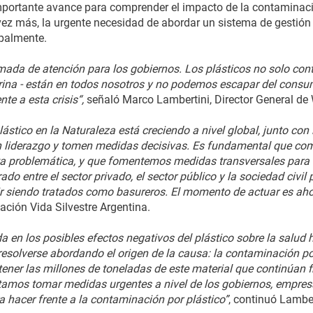
portante avance para comprender el impacto de la contaminació
 más, la urgente necesidad de abordar un sistema de gestión de
ipalmente.
mada de atención para los gobiernos. Los plásticos no solo co
rina - están en todos nosotros y no podemos escapar del consum
te a esta crisis“,
señaló Marco Lambertini, Director General de
plástico en la Naturaleza está creciendo a nivel global, junto co
n liderazgo y tomen medidas decisivas. Es fundamental que co
ta problemática, y que fomentemos medidas transversales para c
o entre el sector privado, el sector público y la sociedad civil 
 siendo tratados como basureros. El momento de actuar es aho
ación Vida Silvestre Argentina.
da en los posibles efectos negativos del plástico sobre la salu
solverse abordando el origen de la causa: la contaminación por
ener las millones de toneladas de este material que continúan f
sitamos tomar medidas urgentes a nivel de los gobiernos, empres
 hacer frente a la contaminación por plástico”
, continuó Lamber