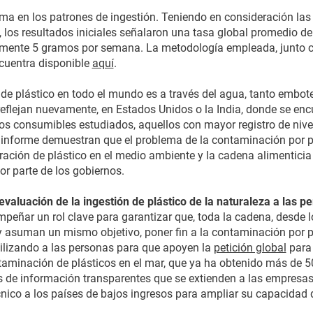
a en los patrones de ingestión. Teniendo en consideración las
, los resultados iniciales señalaron una tasa global promedio de 
mente 5 gramos por semana. La metodología empleada, junto co
cuentra disponible
aquí
.
de plástico en todo el mundo es a través del agua, tanto embote
eflejan nuevamente, en Estados Unidos o la India, donde se encu
os consumibles estudiados, aquellos con mayor registro de nivel
l informe demuestran que el problema de la contaminación por pl
ltración de plástico en el medio ambiente y la cadena alimentic
r parte de los gobiernos.
evaluación de la ingestión de plástico de la naturaleza a las p
eñar un rol clave para garantizar que, toda la cadena, desde l
asuman un mismo objetivo, poner fin a la contaminación por pl
lizando a las personas para que apoyen la
petición global
para 
taminación de plásticos en el mar, que ya ha obtenido más de 50
 de información transparentes que se extienden a las empresas
cnico a los países de bajos ingresos para ampliar su capacidad 