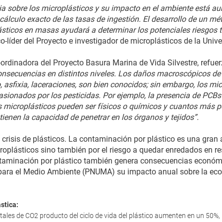
ia sobre los microplásticos y su impacto en el ambiente está a
 cálculo exacto de las tasas de ingestión. El desarrollo de un m
ásticos en masas ayudará a determinar los potenciales riesgos 
-líder del Proyecto e investigador de microplásticos de la Univ
oordinadora del Proyecto Basura Marina de Vida Silvestre, refue
 consecuencias en distintos niveles. Los daños macroscópicos de
 asfixia, laceraciones, son bien conocidos; sin embargo, los mi
asionados por los pesticidas. Por ejemplo, la presencia de PCBs
 microplásticos pueden ser físicos o químicos y cuantos más p
enen la capacidad de penetrar en los órganos y tejidos”.
 crisis de plásticos. La contaminación por plástico es una gran 
croplásticos sino también por el riesgo a quedar enredados en res
ntaminación por plástico también genera consecuencias económi
para el Medio Ambiente (PNUMA) su impacto anual sobre la eco
stica:
tales de CO2 producto del ciclo de vida del plástico aumenten en un 50%