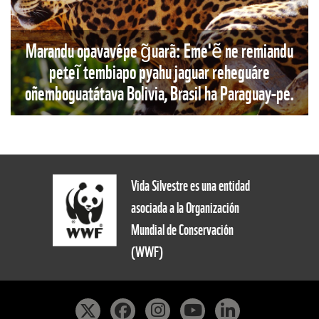
Marandu opavavépe g̃uarã: Eme'ẽ ne remiandu
peteĩ tembiapo pyahu jaguar reheguáre
oñemboguatátava Bolivia, Brasil ha Paraguay-pe.
Vida Silvestre es una entidad
asociada a la Organización
Mundial de Conservación
(WWF)