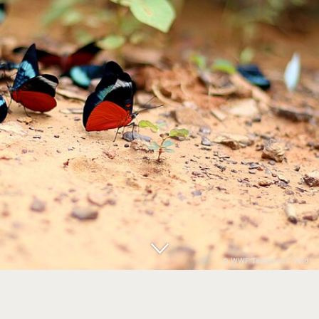
© WWF Tessel in T Veld