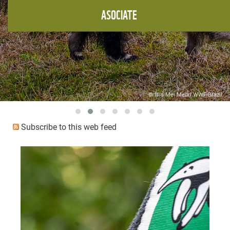
-Brazil
© Fundación Vida Silvestre A
Subscribe to this web feed