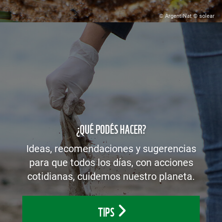
© ArgentiNat © solear
¿QUÉ PODÉS HACER?
Ideas, recomendaciones y sugerencias
para que todos los días, con acciones
cotidianas, cuidemos nuestro planeta.
TIPS