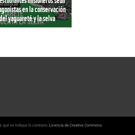
estudiantes misioneros sean
agonistas en la conservación
del yaguareté y la selva
 que se indique lo contrario.
Licencia de Creative Commons
.