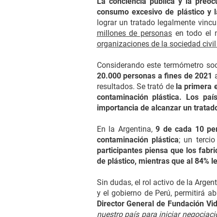
La conciencia pública y la preoc
consumo excesivo de plástico y 
lograr un tratado legalmente vinc
millones de personas
en todo el 
organizaciones de la sociedad civi
Considerando este termómetro soc
20.000 personas a fines de 2021
a
resultados. Se trató de
la primera 
contaminación plástica. Los paí
importancia de alcanzar un tratado
En la Argentina,
9 de cada 10 per
contaminación plástica
; un terci
participantes piensa que los fabri
de plástico, mientras que al 84% l
Sin dudas, el rol activo de la Arge
y el gobierno de Perú, permitirá a
Director General de Fundación Vid
nuestro país para iniciar negociac