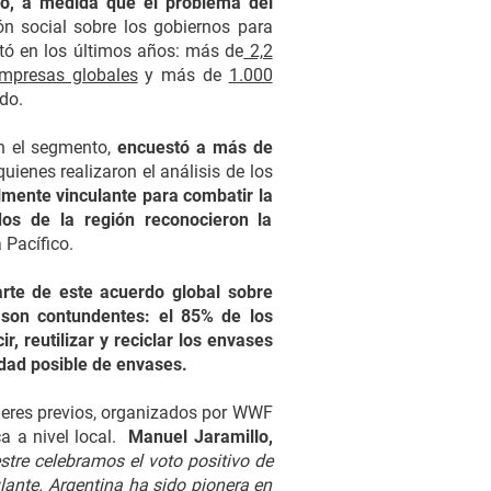
mpo, a medida que el problema del
ión social sobre los gobiernos para
ntó en los últimos años: más de
2,2
presas globales
y más de
1.000
do.
en el segmento,
encuestó a más de
ienes realizaron el análisis de los
almente vinculante para combatir la
dos de la región reconocieron la
 Pacífico.
rte de este acuerdo global sobre
 son contundentes: el 85% de los
, reutilizar y reciclar los envases
idad posible de envases.
alleres previos, organizados por WWF
a a nivel local.
Manuel Jaramillo,
stre celebramos el voto positivo de
lante. Argentina ha sido pionera en