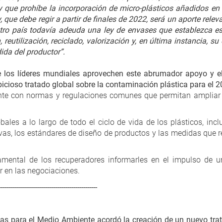
ey que prohíbe la incorporación de micro-plásticos añadidos en
, que debe regir a partir de finales de 2022, será un aporte rel
stro país todavía adeuda una ley de envases que establezca 
reutilización, reciclado, valorización y, en última instancia, su 
ida del productor”.
 los líderes mundiales aprovechen este abrumador apoyo y e
icioso tratado global sobre la contaminación plástica para el 2
ante con normas y regulaciones comunes que permitan ampliar
bales a lo largo de todo el ciclo de vida de los plásticos, inc
vas, los estándares de diseño de productos y las medidas que 
mental de los recuperadores informarles en el impulso de un
r en las negociaciones.
-------------------------------------------------
s para el Medio Ambiente acordó la creación de un nuevo trat