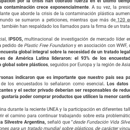
upación por la crisis han cobrado fuerza en el último tie
la contaminación crece exponencialmente
. A su vez, la pres
ulante que aborde la crisis de la contaminación plástica aume
mundo se sumaron a peticiones, mientras que más de
120 em
l
también han respaldado los llamados para la firma de un trata
ial,
IPSOS,
multinacional de investigación de mercado líder 
 pedido de
Plastic Free Foundation
y en asociación con WWF, qu
encuesta global integral sobre la necesidad de un tratado leg
ses de América Latina lideraron: el 93% de los encuesta
 global sobre plásticos
, seguidos por Europa y la región de Asia
sonas indicaron que es importante que nuestro país sea pa
o de los encuestados lo señalaron como esencial
. Los datos
cantes y el sector privado deberían ser responsables de reducir
e gustaría poder comprar productos que utilicen la menor cant
ntina durante la reciente UNEA y la participación en diferentes t
brir el camino para continuar trabajando sobre esta problemátic
a Silvestre Argentina,
señaló que “
desde Fundación Vida Silve
iones para un tratado mundial sobre plásticos, de carácter vincu